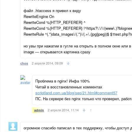
файл .htaccess я привел к виду
RewriteEngine On
RewriteCond %{HTTP_REFERER} ^
RewriteCond %{HTTP_REFERER} !^https?\:\/\/(www\.)?blognews
RewriteRule ^(.*)data_images\/(.*)\/(.+\.(jpg|jpeg))$ $1test.php
но увы при нажатии в гугле на открыть в полном окне или в
image — открывается картинка сразу
2 апреля 2014, 09:09
chos
Проблема в nginx! Инфа 100%
Читай в восстановленных комментах
scriptland.com.ua/blog/seo/21.html#comment57
ПС. На сервере без nginx только что проверил, работ
2 апреля 2014, 11:14
↑
admin
огромное спасибо паписал в тех поддержку, чтобы доступ д