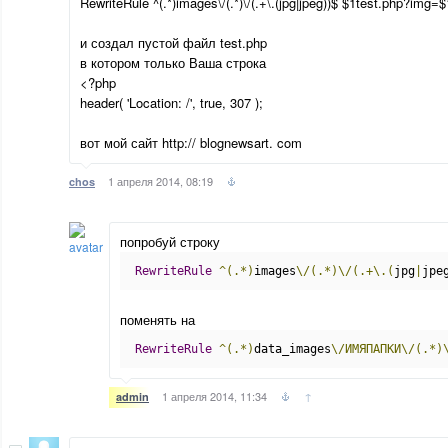
RewriteRule ^(.*)images\/(.*)\/(.+\.(jpg|jpeg))$ $1test.php?img=
и создал пустой файл test.php
в котором только Ваша строка
<?php
header( 'Location: /', true, 307 );
вот мой сайт http:// blognewsart. com
1 апреля 2014, 08:19
chos
попробуй строку
RewriteRule
^(.*)
images
\/(.*)\/(.+\.(
jpg
|
jpe
поменять на
RewriteRule
^(.*)
data_images
\/ИМЯПАПКИ\/(.*)
1 апреля 2014, 11:34
↑
admin