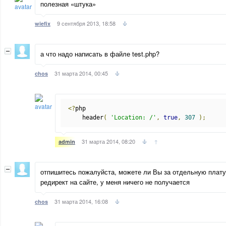
полезная «штука»
9 сентября 2013, 18:58
wiefix
а что надо написать в файле test.php?
31 марта 2014, 00:45
chos
<?
php
    header
(
'Location: /'
,
true
,
307
);
31 марта 2014, 08:20
↑
admin
отпишитесь пожалуйста, можете ли Вы за отдельную плат
редирект на сайте, у меня ничего не получается
31 марта 2014, 16:08
chos