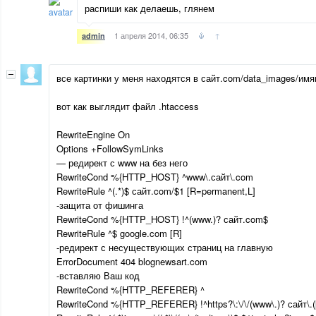
распиши как делаешь, глянем
1 апреля 2014, 06:35
↑
admin
все картинки у меня находятся в сайт.com/data_images/имяп
вот как выглядит файл .htaccess
RewriteEngine On
Options +FollowSymLinks
— редирект с www на без него
RewriteCond %{HTTP_HOST} ^www\.сайт\.com
RewriteRule ^(.*)$ сайт.com/$1 [R=permanent,L]
-защита от фишинга
RewriteCond %{HTTP_HOST} !^(www.)? сайт.com$
RewriteRule ^$ google.com [R]
-редирект с несуществующих страниц на главную
ErrorDocument 404 blognewsart.com
-вставляю Ваш код
RewriteCond %{HTTP_REFERER} ^
RewriteCond %{HTTP_REFERER} !^https?\:\/\/(www\.)? сайт\.([