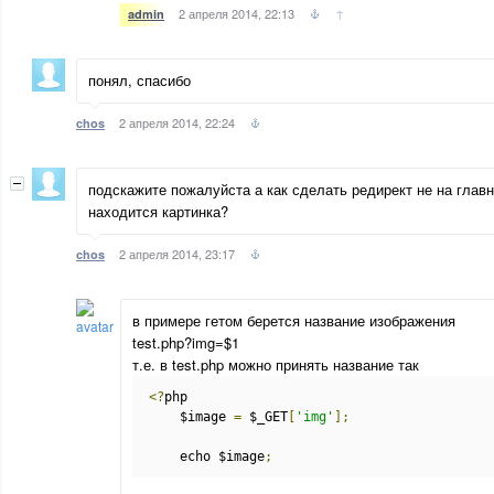
2 апреля 2014, 22:13
↑
admin
понял, спасибо
2 апреля 2014, 22:24
chos
подскажите пожалуйста а как сделать редирект не на главн
находится картинка?
2 апреля 2014, 23:17
chos
в примере гетом берется название изображения
test.php?img=$1
т.е. в test.php можно принять название так
<?
php
    $image 
=
 $_GET
[
'img'
];
    echo $image
;