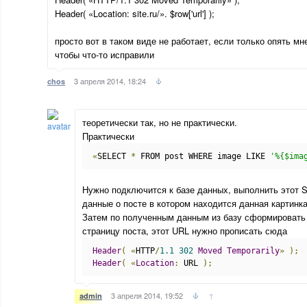
Header( «Location: sitе.ru/». $row['url'] );
просто вот в таком виде не работает, если только опять мн
чтобы что-то исправили
3 апреля 2014, 18:24
chos
теоретически так, но не практически.
Практически
«
SELECT 
*
 FROM post WHERE image LIKE 
'%{$ima
Нужно подключится к базе данных, выполнить этот 
данные о посте в котором находится данная картинка
Затем по полученным данным из базу сформировать
страницу поста, этот URL нужно прописать сюда
Header
(
«
HTTP
/
1.1
302
Moved
Temporarily
»
);
Header
(
«
Location
:
 URL 
);
3 апреля 2014, 19:52
↑
admin