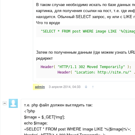
В таком случае необходимо искать по базе данных п
картинка, для получения ссылки на пост, т.е. где ин
находится. Обычный SELECT запрос, ну или с LIKE
Что то вроде
"SELECT * FROM post WHERE image LIKE '%{$ima
Затем по полученным данным (где можем узнать URL
редирект
Header
(
"HTTP/1.1 302 Moved Temporarily"
);
Header
(
"Location: http://sitе.ru/"
3 апреля 2014, 04:33
↑
admin
т.е. php файл должен выглядить так:
<?php
$image = $_GET['img'];
echo $image;
«SELECT * FROM post WHERE image LIKE '%{$image}%'»;
Header( «HTTP/1.1 302 Moved Temporarily» );