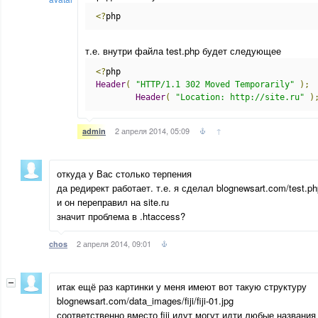
<?
php
т.е. внутри файла test.php будет следующее
<?
php
Header
(
"HTTP/1.1 302 Moved Temporarily"
);
Header
(
"Location: http://site.ru"
)
2 апреля 2014, 05:09
↑
admin
откуда у Вас столько терпения
да редирект работает. т.е. я сделал blognewsart.com/test.ph
и он переправил на site.ru
значит проблема в .htaccess?
2 апреля 2014, 09:01
chos
итак ещё раз картинки у меня имеют вот такую структуру
blognewsart.com/data_images/fiji/fiji-01.jpg
соответственно вместо fiji идут могут идти любые названия