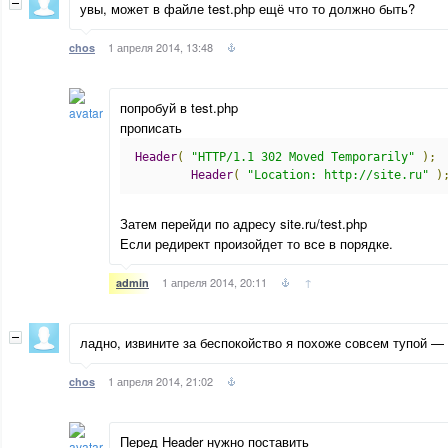
увы, может в файле test.php ещё что то должно быть?
1 апреля 2014, 13:48
chos
попробуй в test.php
прописать
Header
(
"HTTP/1.1 302 Moved Temporarily"
);
Header
(
"Location: http://site.ru"
)
Затем перейди по адресу site.ru/test.php
Если редирект произойдет то все в порядке.
1 апреля 2014, 20:11
↑
admin
ладно, извините за беспокойство я похоже совсем тупой —
1 апреля 2014, 21:02
chos
Перед Header нужно поставить