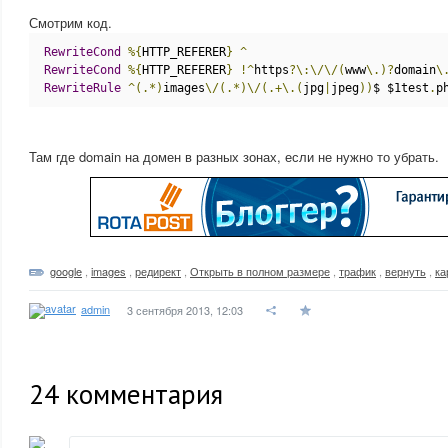
Смотрим код.
RewriteCond
%{
HTTP_REFERER
}
^
RewriteCond
%{
HTTP_REFERER
}
!^
https
?\:\/\/(
www
\.)?
domain
\
RewriteRule
^(.*)
images
\/(.*)\/(.+\.(
jpg
|
jpeg
))
$ $1test
.
p
Там где domain на домен в разных зонах, если не нужно то убрать.
google
,
images
,
редирект
,
Открыть в полном размере
,
трафик
,
вернуть
,
ка
admin
3 сентября 2013, 12:03
24
комментария