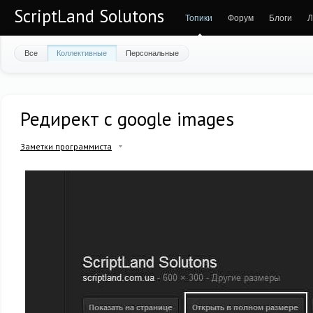
ScriptLand Solutons
Топики
Форум
Блоги
Л
Все
Коллективные
Персональные
Редирект с google images
Заметки программиста