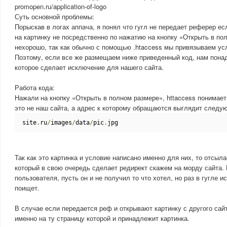
promopen.ru/application-of-logo
Суть основной проблемы:
Порыскав в логах аппача, я понял что гугл не передает реферер е
на картинку не посредственно по нажатию на кнопку «Открыть в пол
нехорошо, так как обычно с помощью .htaccess мы привязываем ус
Поэтому, если все же размещаем ниже приведенный код, нам пона
которое сделает исключение для нашего сайта.
Работа кода:
Нажали на кнопку «Открыть в полном размере», httaccess понимает
это не наш сайта, а адрес к которому обращаются выглядит след
site
.
ru
/
images
/
data
/
pic
.
jpg
Так как это картинка и условие написано именно для них, то отсыл
который в свою очередь сделает редирект скажем на морду сайта.
пользователя, пусть он и не получил то что хотел, но раз в гугле ис
поищет.
В случае если передается реф и открывают картинку с другого сай
именно на ту страницу которой и принадлежит картинка.